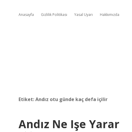
Anasayfa
Gizlilik Politikası
Yasal Uyarı
Hakkımızda
Etiket:
Andız otu günde kaç defa içilir
Andız Ne Işe Yarar