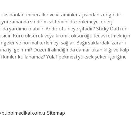
tioksidanlar, mineraller ve vitaminler açısından zengindir.
 aynı zamanda sindirim sistemini düzenlemeye, enerji
a da yardımcı olabilir. Andız otu neye şifadır? Sticky Oath’un
asıdır. Kuru öksürük veya kronik öksürüğü tedavi etmek için
dengeler ve normal terlemeyi sağlar. Bağırsaklardaki zararlı
na iyi gelir mi? Düzenli alındığında damar tıkanıklığı ve kalp
zini kimler kullanamaz? Yulaf pekmezi yüksek şeker içeriğine
//btibbimedikal.com.tr
Sitemap