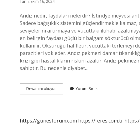
Tarih: Ekim 16, 2024
Andız nedir, faydaları nelerdir? İstiridye meyvesi an
Sadece bağışıklık sistemini güçlendirmekle kalmaz,
seviyelerini artırmaya ve vücuttaki iltihabı azaltmay
en belirgin faydası güçlü bir balgam söktürücü olm
kullanılır. Öksürüğü hafifletir, vücuttaki terlemeyi 
parazitleri yok eder. Andız pekmezi damar tıkanıklığı
krizi gibi hastalıkların riskini azaltır. Andız pekme
sahiptir. Bu nedenle diyabet…
Andız
Devamını okuyun
Yorum Bırak
Ne
Işe
Yarar
https://gunesforum.com
https://feres.com.tr
https: