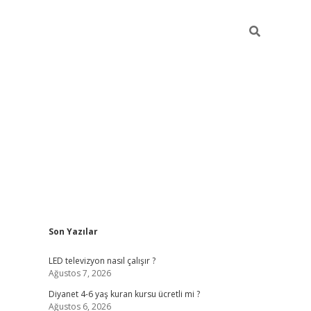
Sidebar
Son Yazılar
ilbet yeni giriş
ilbet yeni giriş
grandoperabet
be
LED televizyon nasıl çalışır ?
Ağustos 7, 2026
Diyanet 4-6 yaş kuran kursu ücretli mi ?
Ağustos 6, 2026