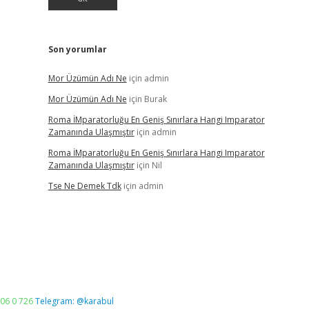
Son yorumlar
Mor Üzümün Adı Ne
için
admin
Mor Üzümün Adı Ne
için
Burak
Roma İMparatorluğu En Geniş Sınırlara Hangi Imparator
Zamanında Ulaşmıştır
için
admin
Roma İMparatorluğu En Geniş Sınırlara Hangi Imparator
Zamanında Ulaşmıştır
için
Nil
Tse Ne Demek Tdk
için
admin
06 0 726
Telegram: @karabul