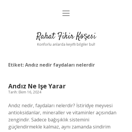
menüyü
Anasayfa
aç
Gizlilik Politikası
Rahat Fikir Köşesi
Yasal Uyarı
Konforlu anlarda keyifli bilgiler bul!
Hakkımızda
Etiket:
Andız nedir faydaları nelerdir
Andız Ne Işe Yarar
Tarih: Ekim 16, 2024
Andız nedir, faydaları nelerdir? İstiridye meyvesi
antioksidanlar, mineraller ve vitaminler açısından
zengindir. Sadece bağışıklık sistemini
güçlendirmekle kalmaz, aynı zamanda sindirim