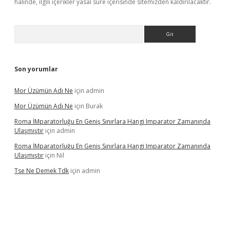
halinde, ilgili içerikler yasal süre içerisinde sitemizden kaldırılacaktır.
Arama
Son yorumlar
Mor Üzümün Adı Ne
için
admin
Mor Üzümün Adı Ne
için
Burak
Roma İMparatorluğu En Geniş Sınırlara Hangi Imparator Zamanında
Ulaşmıştır
için
admin
Roma İMparatorluğu En Geniş Sınırlara Hangi Imparator Zamanında
Ulaşmıştır
için
Nil
Tse Ne Demek Tdk
için
admin