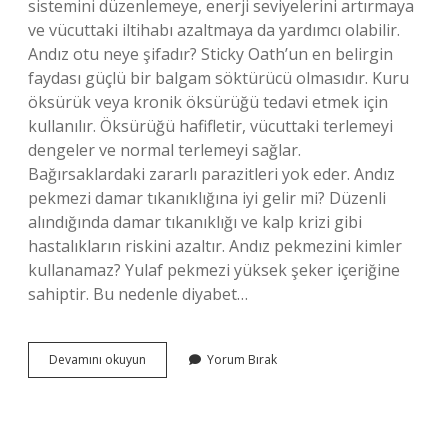
sistemini düzenlemeye, enerji seviyelerini artırmaya
ve vücuttaki iltihabı azaltmaya da yardımcı olabilir.
Andız otu neye şifadır? Sticky Oath’un en belirgin
faydası güçlü bir balgam söktürücü olmasıdır. Kuru
öksürük veya kronik öksürüğü tedavi etmek için
kullanılır. Öksürüğü hafifletir, vücuttaki terlemeyi
dengeler ve normal terlemeyi sağlar.
Bağırsaklardaki zararlı parazitleri yok eder. Andız
pekmezi damar tıkanıklığına iyi gelir mi? Düzenli
alındığında damar tıkanıklığı ve kalp krizi gibi
hastalıkların riskini azaltır. Andız pekmezini kimler
kullanamaz? Yulaf pekmezi yüksek şeker içeriğine
sahiptir. Bu nedenle diyabet…
Andız
Devamını okuyun
Yorum Bırak
Ne
Işe
Yarar