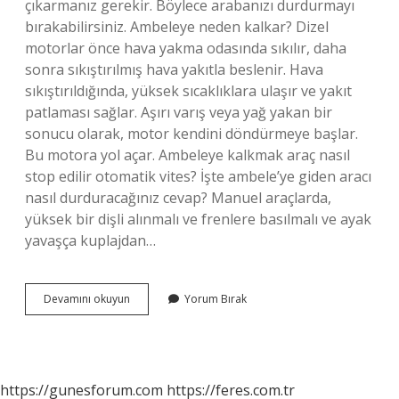
çıkarmanız gerekir. Böylece arabanızı durdurmayı
bırakabilirsiniz. Ambeleye neden kalkar? Dizel
motorlar önce hava yakma odasında sıkılır, daha
sonra sıkıştırılmış hava yakıtla beslenir. Hava
sıkıştırıldığında, yüksek sıcaklıklara ulaşır ve yakıt
patlaması sağlar. Aşırı varış veya yağ yakan bir
sonucu olarak, motor kendini döndürmeye başlar.
Bu motora yol açar. Ambeleye kalkmak araç nasıl
stop edilir otomatik vites? İşte ambele’ye giden aracı
nasıl durduracağınız cevap? Manuel araçlarda,
yüksek bir dişli alınmalı ve frenlere basılmalı ve ayak
yavaşça kuplajdan…
Bir
Devamını okuyun
Yorum Bırak
Araba
Neden
Ambeleye
Kalkar
https://gunesforum.com
https://feres.com.tr