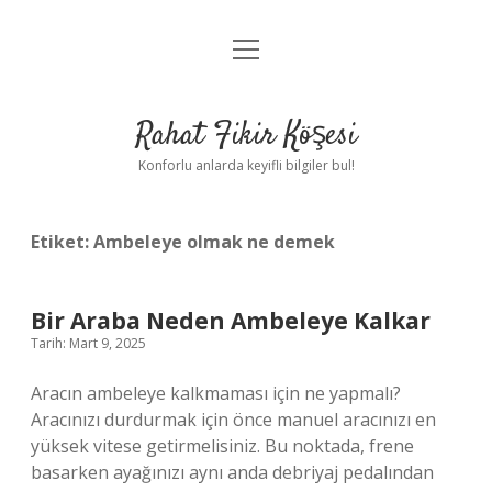
menüyü
Anasayfa
aç
Gizlilik Politikası
Rahat Fikir Köşesi
Yasal Uyarı
Konforlu anlarda keyifli bilgiler bul!
Hakkımızda
Etiket:
Ambeleye olmak ne demek
Bir Araba Neden Ambeleye Kalkar
Tarih: Mart 9, 2025
Aracın ambeleye kalkmaması için ne yapmalı?
Aracınızı durdurmak için önce manuel aracınızı en
yüksek vitese getirmelisiniz. Bu noktada, frene
basarken ayağınızı aynı anda debriyaj pedalından