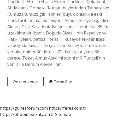
Türkleri), Eftelit (Eftalit/Akhun Türkleri), Çokabdal,
Abdaldamı, Tomara (Kuman beylerinden Tamara) ve
Kumuz (Kumuz) gibi isimler, büyük olasılıkla eski
Türk tarihine mal edilmiştir… Almus nereye bağlıdır?
Almus, Orta Karadeniz Bölgesi’nde Tokat iline 35 km
uzaklıkta bir ilçedir. Doğuda Sivas ilinin Reşadiye ve
Hafik ilçeleri, batıda Tokat ili, kuzeyde Niksar ilçesi
ve doğuda Sivas ili ile çevrilidir. Kuzey yarım kürede
yer alır, enlem: 40 derece, 22 dakika, boylam: 36
derece. Tokat Almus Alevi mi sünni mi? Tunceli’nin
yanı sıra Dersim Alevilerinin…
Sinan
Devamını okuyun
Yorum Bırak
Sardoğan
Almus
Un
Hangi
Köyünden
https://gunesforum.com
https://feres.com.tr
https://btibbimedikal.com.tr
Sitemap