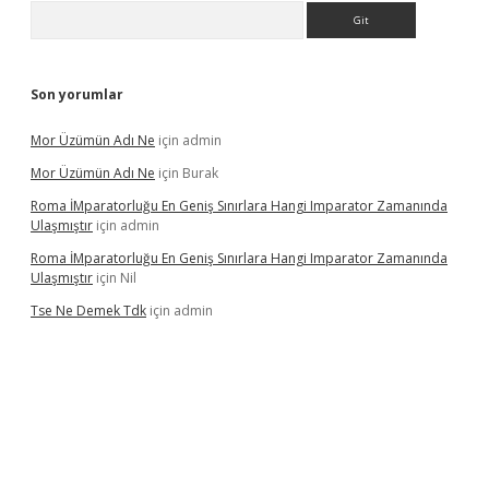
Arama
Son yorumlar
Mor Üzümün Adı Ne
için
admin
Mor Üzümün Adı Ne
için
Burak
Roma İMparatorluğu En Geniş Sınırlara Hangi Imparator Zamanında
Ulaşmıştır
için
admin
Roma İMparatorluğu En Geniş Sınırlara Hangi Imparator Zamanında
Ulaşmıştır
için
Nil
Tse Ne Demek Tdk
için
admin
erabet
betexper