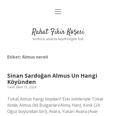
menüyü
Anasayfa
aç
Gizlilik Politikası
Rahat Fikir Köşesi
Yasal Uyarı
Konforlu anlarda keyifli bilgiler bul!
Hakkımızda
Etiket:
Almus nereli
Sinan Sardoğan Almus Un Hangi
Köyünden
Tarih: Ekim 15, 2024
Tokat Almus hangi boydan? Eski isimleriyle Tokat
ilinde; Almus (İtil Bulgarları/Almış Han), Kınık (24
Oğuz boyundan biri), Avara, Yukarı Avara (Avar