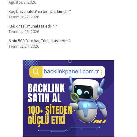
Ağustos 3, 2026
Koç Üniversitesi’nin birincisi kimdir ?
Temmuz 27, 2026
Kekik nasıl muhafaza edilir ?
Temmuz 25, 2026
6 bin 500 Euro kaç Türk Lirası eder ?
Temmuz 24, 2026