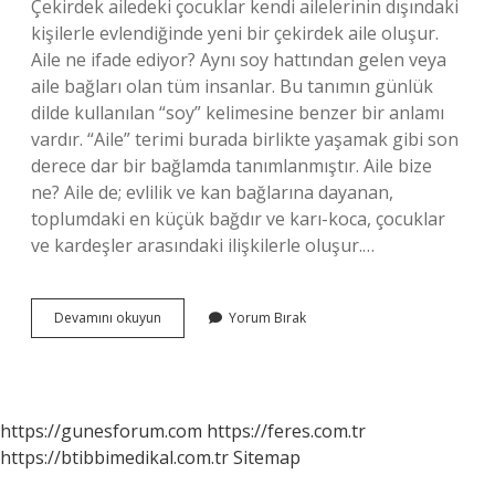
Çekirdek ailedeki çocuklar kendi ailelerinin dışındaki
kişilerle evlendiğinde yeni bir çekirdek aile oluşur.
Aile ne ifade ediyor? Aynı soy hattından gelen veya
aile bağları olan tüm insanlar. Bu tanımın günlük
dilde kullanılan “soy” kelimesine benzer bir anlamı
vardır. “Aile” terimi burada birlikte yaşamak gibi son
derece dar bir bağlamda tanımlanmıştır. Aile bize
ne? Aile de; evlilik ve kan bağlarına dayanan,
toplumdaki en küçük bağdır ve karı-koca, çocuklar
ve kardeşler arasındaki ilişkilerle oluşur.…
Bir
Devamını okuyun
Yorum Bırak
Aile
Ne
Demek
https://gunesforum.com
https://feres.com.tr
https://btibbimedikal.com.tr
Sitemap