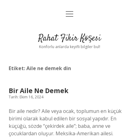
menüyü
Anasayfa
aç
Gizlilik Politikası
Rahat Fikir Köşesi
Yasal Uyarı
Konforlu anlarda keyifli bilgiler bul!
Hakkımızda
Etiket:
Aile ne demek din
Bir Aile Ne Demek
Tarih: Ekim 16, 2024
Bir aile nedir? Aile veya ocak, toplumun en küçük
birimi olarak kabul edilen bir sosyal yapıdır. En
küçüğü, sözde “çekirdek aile”; baba, anne ve
çocuklardan oluşur. Meksika-Amerikan ailesi.