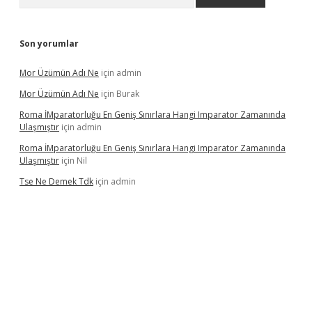
Son yorumlar
Mor Üzümün Adı Ne
için
admin
Mor Üzümün Adı Ne
için
Burak
Roma İMparatorluğu En Geniş Sınırlara Hangi Imparator Zamanında
Ulaşmıştır
için
admin
Roma İMparatorluğu En Geniş Sınırlara Hangi Imparator Zamanında
Ulaşmıştır
için
Nil
Tse Ne Demek Tdk
için
admin
erabet
betexper