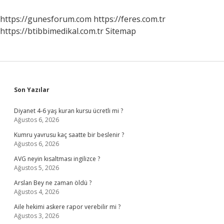
Atasözü
Mü
https://gunesforum.com
https://feres.com.tr
Deyim
https://btibbimedikal.com.tr
Sitemap
Mi
Sidebar
Son Yazılar
Diyanet 4-6 yaş kuran kursu ücretli mi ?
Ağustos 6, 2026
Kumru yavrusu kaç saatte bir beslenir ?
Ağustos 6, 2026
AVG neyin kısaltması ingilizce ?
Ağustos 5, 2026
Arslan Bey ne zaman öldü ?
Ağustos 4, 2026
Aile hekimi askere rapor verebilir mi ?
Ağustos 3, 2026