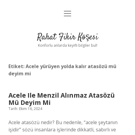
menüyü
Anasayfa
aç
Gizlilik Politikası
Rahat Fikir Köşesi
Yasal Uyarı
Konforlu anlarda keyifli bilgiler bul!
Hakkımızda
Etiket:
Acele yürüyen yolda kalır atasözü mü
deyim mi
Acele Ile Menzil Alınmaz Atasözü
Mü Deyim Mi
Tarih: Ekim 16, 2024
Acele atasözü nedir? Bu nedenle, “acele şeytanın
işidir” sözü insanlara işlerinde dikkatli, sabırlı ve