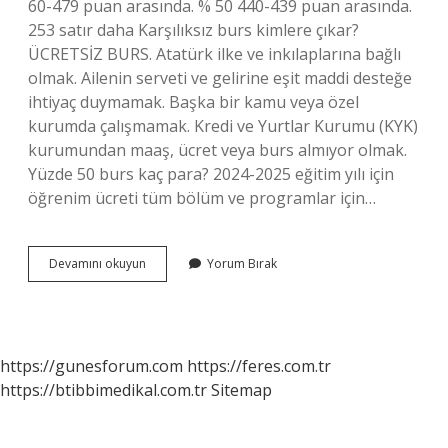
60-479 puan arasında. % 50 440-439 puan arasında.
253 satır daha Karşılıksız burs kimlere çıkar?
ÜCRETSİZ BURS. Atatürk ilke ve inkılaplarına bağlı
olmak. Ailenin serveti ve gelirine eşit maddi desteğe
ihtiyaç duymamak. Başka bir kamu veya özel
kurumda çalışmamak. Kredi ve Yurtlar Kurumu (KYK)
kurumundan maaş, ücret veya burs almıyor olmak.
Yüzde 50 burs kaç para? 2024-2025 eğitim yılı için
öğrenim ücreti tüm bölüm ve programlar için…
50
Devamını okuyun
Yorum Bırak
Burs
Nasıl
Alınır
https://gunesforum.com
https://feres.com.tr
https://btibbimedikal.com.tr
Sitemap