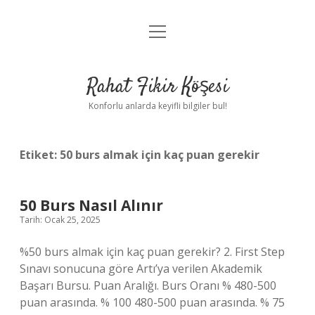
menüyü
Anasayfa
aç
Gizlilik Politikası
Rahat Fikir Köşesi
Yasal Uyarı
Konforlu anlarda keyifli bilgiler bul!
Hakkımızda
Etiket:
50 burs almak için kaç puan gerekir
50 Burs Nasıl Alınır
Tarih: Ocak 25, 2025
%50 burs almak için kaç puan gerekir? 2. First Step
Sınavı sonucuna göre Artı’ya verilen Akademik
Başarı Bursu. Puan Aralığı. Burs Oranı % 480-500
puan arasında. % 100 480-500 puan arasında. % 75