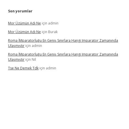
Son yorumlar
Mor Üzümün Adı Ne
için
admin
Mor Üzümün Adı Ne
için
Burak
Roma İMparatorluğu En Geniş Sınırlara Hangi Imparator Zamanında
Ulaşmıştır
için
admin
Roma İMparatorluğu En Geniş Sınırlara Hangi Imparator Zamanında
Ulaşmıştır
için
Nil
Tse Ne Demek Tdk
için
admin
erabet
betexper