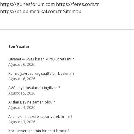
Mü
https://gunesforum.com
https://feres.com.tr
Deyim
https://btibbimedikal.com.tr
Sitemap
Mi
Sidebar
Son Yazılar
Diyanet 4-6 yaş kuran kursu ücretli mi ?
Ağustos 6, 2026
Kumru yavrusu kaç saatte bir beslenir ?
Ağustos 6, 2026
AVG neyin kısaltması ingilizce ?
Ağustos 5, 2026
Arslan Bey ne zaman öldü ?
Ağustos 4, 2026
Aile hekimi askere rapor verebilir mi ?
Ağustos 3, 2026
Koç Üniversitesi’nin birincisi kimdir ?