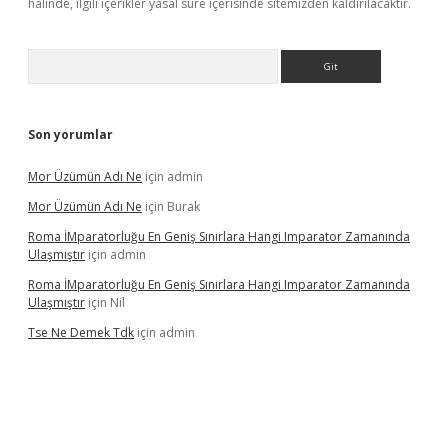
halinde, ilgili içerikler yasal süre içerisinde sitemizden kaldırılacaktır.
Arama
Son yorumlar
Mor Üzümün Adı Ne
için
admin
Mor Üzümün Adı Ne
için
Burak
Roma İMparatorluğu En Geniş Sınırlara Hangi Imparator Zamanında
Ulaşmıştır
için
admin
Roma İMparatorluğu En Geniş Sınırlara Hangi Imparator Zamanında
Ulaşmıştır
için
Nil
Tse Ne Demek Tdk
için
admin