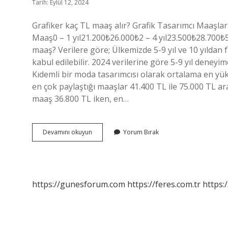
Tarih: Eylül 12, 2024
Grafiker kaç TL maaş alır? Grafik Tasarımcı Maaş
Maaş0 – 1 yıl21.200₺26.000₺2 – 4 yıl23.500₺28.700₺5
maaş? Verilere göre; Ülkemizde 5-9 yıl ve 10 yıldan
kabul edilebilir. 2024 verilerine göre 5-9 yıl deney
Kıdemli bir moda tasarımcısı olarak ortalama en yük
en çok paylaştığı maaşlar 41.400 TL ile 75.000 TL ar
maaş 36.800 TL iken, en…
Bir
Devamını okuyun
Yorum Bırak
Tasarımcı
Ne
Kadar
Maaş
Alır
https://gunesforum.com
https://feres.com.tr
https: