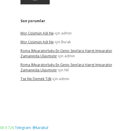
Son yorumlar
Mor Üzümün Adı Ne
için
admin
Mor Üzümün Adı Ne
için
Burak
Roma İMparatorluğu En Geniş Sınırlara Hangi Imparator
Zamanında Ulaşmıştır
için
admin
Roma İMparatorluğu En Geniş Sınırlara Hangi Imparator
Zamanında Ulaşmıştır
için
Nil
Tse Ne Demek Tdk
için
admin
06 0 726
Telegram: @karabul