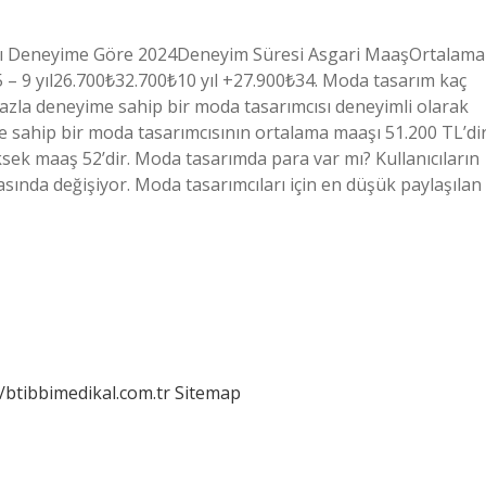
ları Deneyime Göre 2024Deneyim Süresi Asgari MaaşOrtalama
 – 9 yıl26.700₺32.700₺10 yıl +27.900₺34. Moda tasarım kaç
 fazla deneyime sahip bir moda tasarımcısı deneyimli olarak
ime sahip bir moda tasarımcısının ortalama maaşı 51.200 TL’dir
sek maaş 52’dir. Moda tasarımda para var mı? Kullanıcıların
asında değişiyor. Moda tasarımcıları için en düşük paylaşılan
//btibbimedikal.com.tr
Sitemap