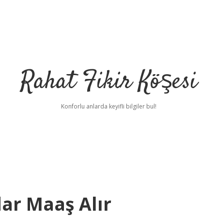
Rahat Fikir Köşesi
Konforlu anlarda keyifli bilgiler bul!
ar Maaş Alır