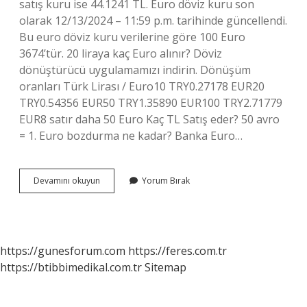
satış kuru ise 44.1241 TL. Euro döviz kuru son
olarak 12/13/2024 – 11:59 p.m. tarihinde güncellendi.
Bu euro döviz kuru verilerine göre 100 Euro
3674’tür. 20 liraya kaç Euro alınır? Döviz
dönüştürücü uygulamamızı indirin. Dönüşüm
oranları Türk Lirası / Euro10 TRY0.27178 EUR20
TRY0.54356 EUR50 TRY1.35890 EUR100 TRY2.71779
EUR8 satır daha 50 Euro Kaç TL Satış eder? 50 avro
= 1. Euro bozdurma ne kadar? Banka Euro…
20
Devamını okuyun
Yorum Bırak
Euro
Kaç
Lira
Olur
https://gunesforum.com
https://feres.com.tr
https://btibbimedikal.com.tr
Sitemap