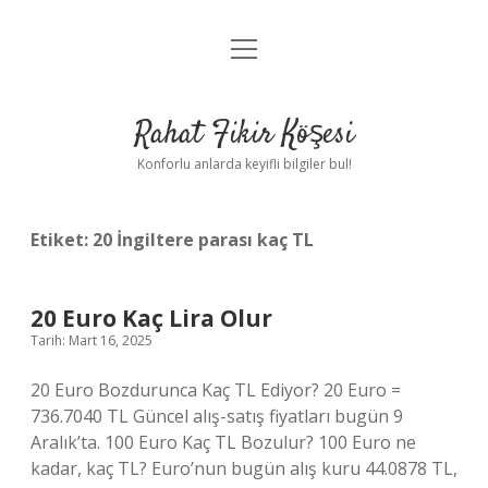
menüyü
Anasayfa
aç
Gizlilik Politikası
Rahat Fikir Köşesi
Yasal Uyarı
Konforlu anlarda keyifli bilgiler bul!
Hakkımızda
Etiket:
20 İngiltere parası kaç TL
20 Euro Kaç Lira Olur
Tarih: Mart 16, 2025
20 Euro Bozdurunca Kaç TL Ediyor? 20 Euro =
736.7040 TL Güncel alış-satış fiyatları bugün 9
Aralık’ta. 100 Euro Kaç TL Bozulur? 100 Euro ne
kadar, kaç TL? Euro’nun bugün alış kuru 44.0878 TL,