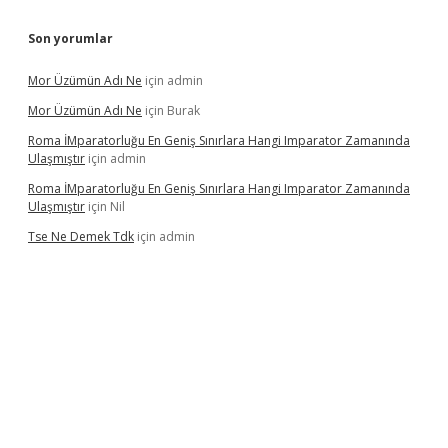
Son yorumlar
Mor Üzümün Adı Ne
için
admin
Mor Üzümün Adı Ne
için
Burak
Roma İMparatorluğu En Geniş Sınırlara Hangi Imparator Zamanında
Ulaşmıştır
için
admin
Roma İMparatorluğu En Geniş Sınırlara Hangi Imparator Zamanında
Ulaşmıştır
için
Nil
Tse Ne Demek Tdk
için
admin
erabet
betexper