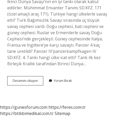
İkinci Dünya Savaşı’nın en iyi tankı olarak kabul
edilirler. Mühimmat Envanter Tanımı SD.KFZ. 171
(özel amaçlı araç 171). Türkiye hangi ülkelerle savaş
etti? Türk Bağımsızlık Savaşı sırasında üç büyük
savaş cephesi vardı. Doğu cephesi, batı cephesi ve
güney cephesi. Ruslar ve Ermenilerle savaş Doğu
Cephesi’nde gerçekleşti. Güney cephesinde İtalya,
Fransa ve İngiltere’ye karşı savaştı. Panzer 4 kaç
tane üretildi? Panzer IV’panzerkampfkagen IV
SD.KFZ. 4. Tankı hangi ülke icat etti? Tank ilk kez
Birleşik Krallık tarafından Birinci Dünya…
Panzerler
Devamını okuyun
Yorum Bırak
Hangi
Ülke
https://gunesforum.com
https://feres.com.tr
https://btibbimedikal.com.tr
Sitemap