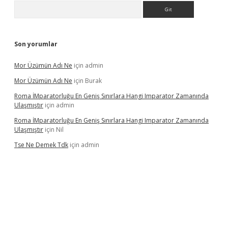
Arama
Son yorumlar
Mor Üzümün Adı Ne
için
admin
Mor Üzümün Adı Ne
için
Burak
Roma İMparatorluğu En Geniş Sınırlara Hangi Imparator Zamanında
Ulaşmıştır
için
admin
Roma İMparatorluğu En Geniş Sınırlara Hangi Imparator Zamanında
Ulaşmıştır
için
Nil
Tse Ne Demek Tdk
için
admin
erabet
betexper