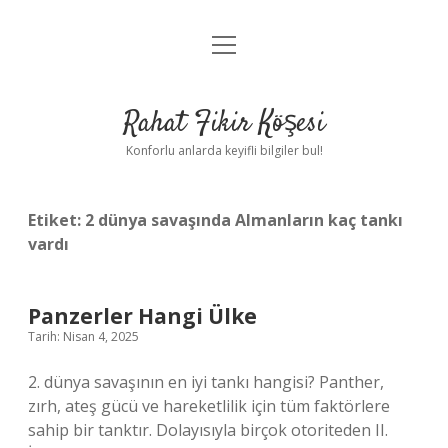
menüyü
Anasayfa
aç
Gizlilik Politikası
Rahat Fikir Köşesi
Yasal Uyarı
Konforlu anlarda keyifli bilgiler bul!
Hakkımızda
Etiket:
2 dünya savaşında Almanların kaç tankı
vardı
Panzerler Hangi Ülke
Tarih: Nisan 4, 2025
2. dünya savaşının en iyi tankı hangisi? Panther,
zırh, ateş gücü ve hareketlilik için tüm faktörlere
sahip bir tanktır. Dolayısıyla birçok otoriteden II.