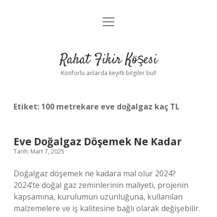
menüyü
Anasayfa
aç
Gizlilik Politikası
Rahat Fikir Köşesi
Yasal Uyarı
Konforlu anlarda keyifli bilgiler bul!
Hakkımızda
Etiket:
100 metrekare eve doğalgaz kaç TL
Eve Doğalgaz Döşemek Ne Kadar
Tarih: Mart 7, 2025
Doğalgaz döşemek ne kadara mal olur 2024?
2024’te doğal gaz zeminlerinin maliyeti, projenin
kapsamına, kurulumun uzunluğuna, kullanılan
malzemelere ve iş kalitesine bağlı olarak değişebilir.