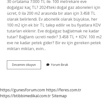
30 ortalama 7.000 TL ile. 100 metrekare eve
doğalgaz kaç TL? 2024’teki doğal gaz aboneleri için
ücret, 0 ila 200 m2 arasında bir alan için 3.458 TL
olarak belirlendi. Ev abonelik olarak büyükse, her
100 m2 için ek bir TL talep edilir ve bu fiyatlara KDV
tutarları eklenir. Eve doğalgaz bağlatmak ne kadar
tutar? Bağlantı ücreti nedir? 3.458 TL + KDV. 100 m2
eve ne kadar petek gider? Bir ev için gereken petek
miktarı miktarı, evin…
Eve
Devamını okuyun
Yorum Bırak
Doğalgaz
Döşemek
Ne
Kadar
https://gunesforum.com
https://feres.com.tr
https://btibbimedikal.com.tr
Sitemap