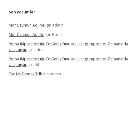
Son yorumlar
Mor Üzümün Adı Ne
için
admin
Mor Üzümün Adı Ne
için
Burak
Roma İMparatorluğu En Geniş Sınırlara Hangi Imparator Zamanında
Ulaşmıştır
için
admin
Roma İMparatorluğu En Geniş Sınırlara Hangi Imparator Zamanında
Ulaşmıştır
için
Nil
Tse Ne Demek Tdk
için
admin
erabet
betexper